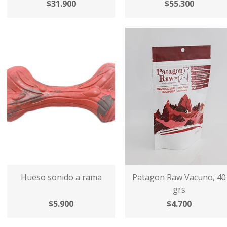
$31.900
$55.300
Hueso sonido a rama
Patagon Raw Vacuno, 40
grs
$5.900
$4.700