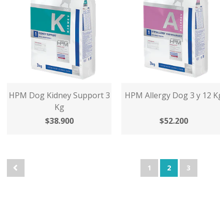
HPM Dog Kidney Support 3
HPM Allergy Dog 3 y 12 K
Kg
$38.900
$52.200
1
2
3