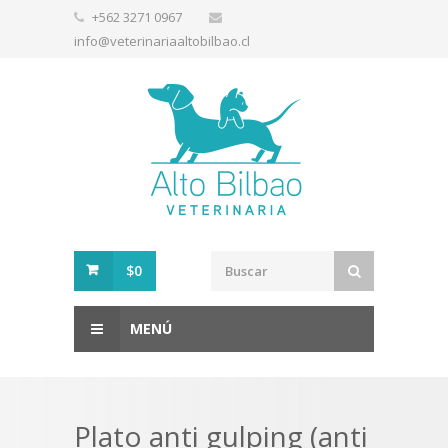
+562 3271 0967
info@veterinariaaltobilbao.cl
$0
MENÚ
Plato anti gulping (anti