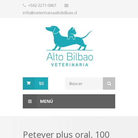
+562 3271 0967
info@veterinariaaltobilbao.cl
$0
MENÚ
Petever plus oral, 100