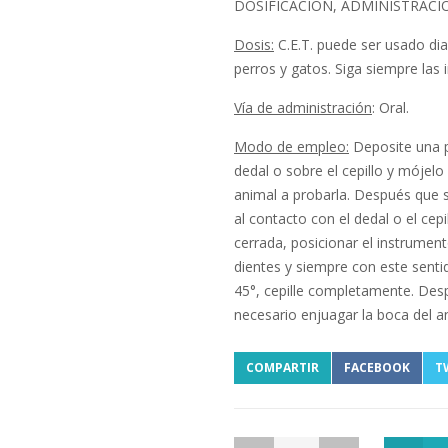
DOSIFICACIÓN, ADMINISTRAC
Dosis:
C.E.T. puede ser usado dia
perros y gatos. Siga siempre las 
Vía de administración
: Oral.
Modo de empleo:
Deposite una p
dedal o sobre el cepillo y mójelo
animal a probarla. Después que s
al contacto con el dedal o el cep
cerrada, posicionar el instrument
dientes y siempre con este senti
45°, cepille completamente. Des
necesario enjuagar la boca del a
COMPARTIR
FACEBOOK
T