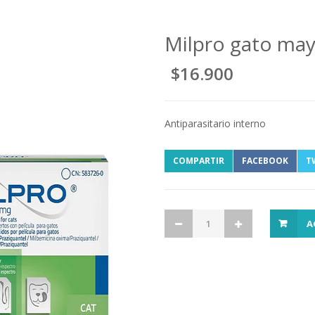
Milpro gato may
$16.900
Antiparasitario interno
COMPARTIR
FACEBOOK
T
A