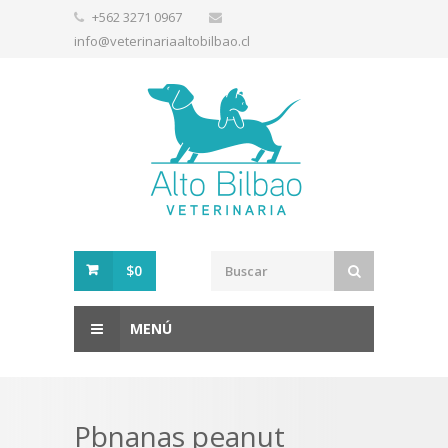
+562 3271 0967
info@veterinariaaltobilbao.cl
$0
MENÚ
Pbnanas peanut