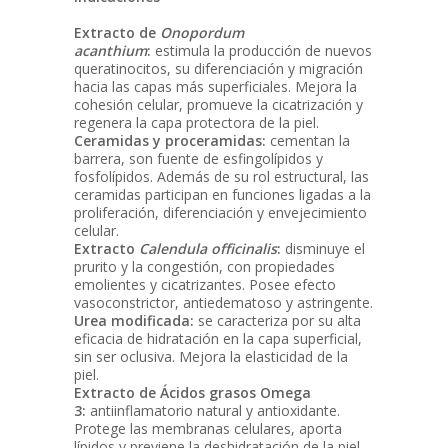
Extracto de
Onopordum
acanthium
:
estimula la producción de nuevos
queratinocitos, su diferenciación y migración
hacia las capas más superficiales. Mejora la
cohesión celular, promueve la cicatrización y
regenera la capa protectora de la piel.
Ceramidas y proceramidas:
cementan la
barrera, son fuente de esfingolípidos y
fosfolípidos. Además de su rol estructural, las
ceramidas participan en funciones ligadas a la
proliferación, diferenciación y envejecimiento
celular.
Extracto
Calendula officinalis
:
disminuye el
prurito y la congestión, con propiedades
emolientes y cicatrizantes. Posee efecto
vasoconstrictor, antiedematoso y astringente.
Urea modificada:
se caracteriza por su alta
eficacia de hidratación en la capa superficial,
sin ser oclusiva. Mejora la elasticidad de la
piel.
Extracto de Ácidos grasos Omega
3:
antiinflamatorio natural y antioxidante.
Protege las membranas celulares, aporta
lípidos y previene la deshidratación de la piel.