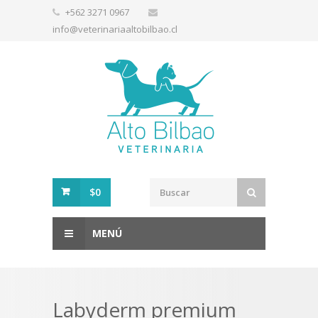
+562 3271 0967
info@veterinariaaltobilbao.cl
$0
MENÚ
Labyderm premium