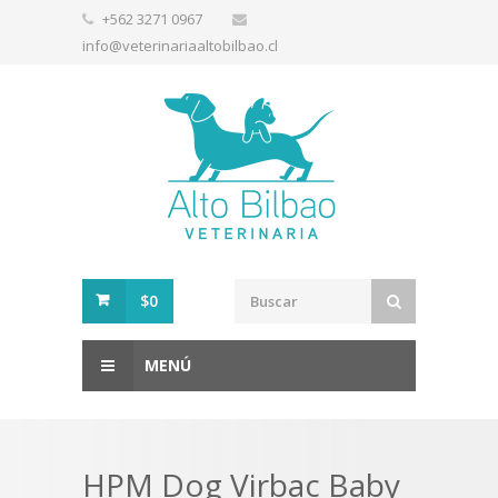
+562 3271 0967
info@veterinariaaltobilbao.cl
$0
MENÚ
HPM Dog Virbac Baby