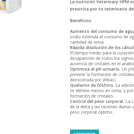
La nutrición Veterinary HPM es
prescrita por tu veterinario d
Beneficios
Aumento del consumo de agu
sodio estimula el consumo de ag
cantidad de orina.
Rápida disolución de los cálcu
El tiempo medio para la curación e
desaparición de todos los signos 
ausencia de cristales en el análisi
Optimiza el pH urinario.
Un pH 
prevenir la formación de cristales
demostrada por Virbac).
Q
uelante
de fósforo.
La adició
se elimine menos en orina, y por
formación de cristales.
Control del peso corporal.
La 
de la dieta y las raciones diari
peso corporal óptimo.