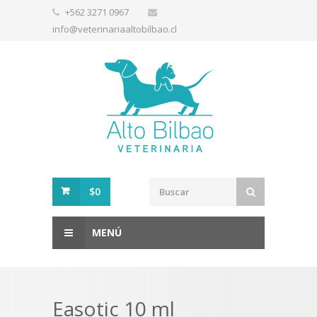
+562 3271 0967
info@veterinariaaltobilbao.cl
$0
MENÚ
Easotic 10 ml