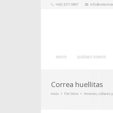
+562 3271 0967
info@veterinar
INICIO
QUIÉNES SOMOS
Correa huellitas
Inicio
Pet Store
Arneses, collares 