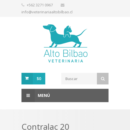
+562 3271 0967
info@veterinariaaltobilbao.cl
$0
MENÚ
Contralac 20