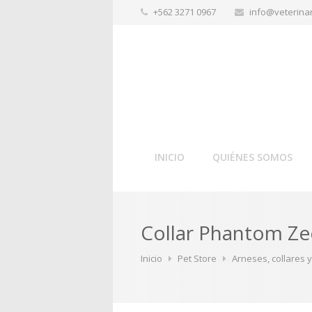
+562 3271 0967
info@veterinar
INICIO
QUIÉNES SOMOS
Collar Phantom Z
Inicio
Pet Store
Arneses, collares 